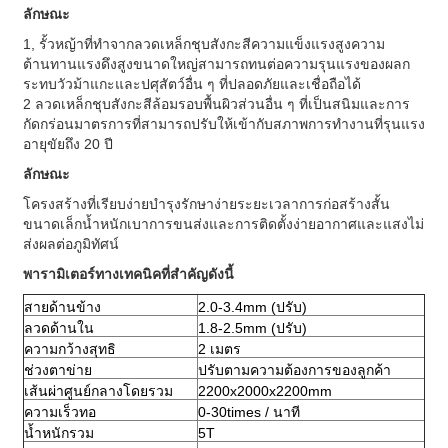
ลักษณะ
1, รั้วหญ้าที่ทำจากลวดเหล็กชุบสังกะสีความแข็งแรงสูงความ
ต้านทานแรงดึงสูงขนาดใหญ่สามารถทนต่อความรุนแรงของผลก
ระทบวัวม้าแกะและปศุสัตว์อื่น ๆ ที่ปลอดภัยและเชื่อถือได้
2 ลวดเหล็กชุบสังกะสีล้อมรอบพื้นผิวส่วนอื่น ๆ ที่เป็นสนิมและการ
กัดกร่อนมาตรการที่สามารถปรับให้เข้ากับสภาพการทำงานที่รุนแรง
อายุขัยถึง 20 ปี
ลักษณะ
โครงสร้างที่เรียบง่ายบำรุงรักษาง่ายระยะเวลาการก่อสร้างสั้น
ขนาดเล็กน้ำหนักเบาการขนส่งและการติดตั้งง่ายอากาศและแสงไม่
ส่งผลต่อภูมิทัศน์
พารามิเตอร์ทางเทคนิคที่สำคัญดังนี้
สายด้านข้าง
2.0-3.4mm (ปรับ)
ลวดด้านใน
1.8-2.5mm (ปรับ)
ความกว้างสุทธิ
2 เมตร
ช่วงตาข่าย
ปรับตามความต้องการของลูกค้า
เส้นผ่าศูนย์กลางโดยรวม
2200x2000x2200mm
ความเร็วทอ
0-30times / นาที
น้ำหนักรวม
5T