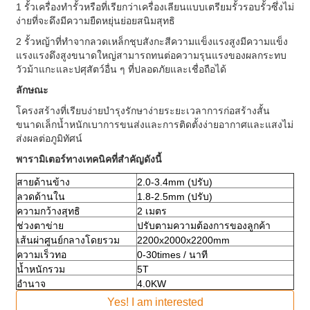
1 รั้วเครื่องทำรั้วหรือที่เรียกว่าเครื่องเลียนแบบเตรียมรั้วรอบรั้วซึ่งไม่
ง่ายที่จะดึงมีความยืดหยุ่นย่อยสนิมสุทธิ
2 รั้วหญ้าที่ทำจากลวดเหล็กชุบสังกะสีความแข็งแรงสูงมีความแข็ง
แรงแรงดึงสูงขนาดใหญ่สามารถทนต่อความรุนแรงของผลกระทบ
วัวม้าแกะและปศุสัตว์อื่น ๆ ที่ปลอดภัยและเชื่อถือได้
ลักษณะ
โครงสร้างที่เรียบง่ายบำรุงรักษาง่ายระยะเวลาการก่อสร้างสั้น
ขนาดเล็กน้ำหนักเบาการขนส่งและการติดตั้งง่ายอากาศและแสงไม่
ส่งผลต่อภูมิทัศน์
พารามิเตอร์ทางเทคนิคที่สำคัญดังนี้
สายด้านข้าง
2.0-3.4mm (ปรับ)
ลวดด้านใน
1.8-2.5mm (ปรับ)
ความกว้างสุทธิ
2 เมตร
ช่วงตาข่าย
ปรับตามความต้องการของลูกค้า
เส้นผ่าศูนย์กลางโดยรวม
2200x2000x2200mm
ความเร็วทอ
0-30times / นาที
น้ำหนักรวม
5T
อำนาจ
4.0KW
Yes! I am interested