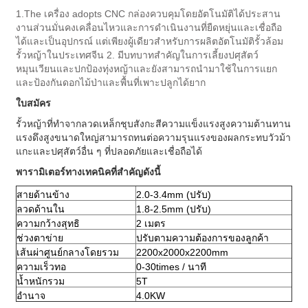
1.The เครื่อง adopts CNC กล่องควบคุมโดยอัตโนมัติได้ประสาน
งานส่วนมั่นคงเคลื่อนไหวและการดำเนินงานที่ยืดหยุ่นและเชื่อถือ
ได้และเป็นอุปกรณ์ แต่เพียงผู้เดียวสำหรับการผลิตอัตโนมัติรั้วล้อม
รั้วหญ้าในประเทศจีน
2. มีบทบาทสำคัญในการเลี้ยงปศุสัตว์
หมุนเวียนและปกป้องทุ่งหญ้าและยังสามารถนำมาใช้ในการแยก
และป้องกันดอกไม้ป่าและพื้นที่เพาะปลูกได้ยาก
ใบสมัคร
รั้วหญ้าที่ทำจากลวดเหล็กชุบสังกะสีความแข็งแรงสูงความต้านทาน
แรงดึงสูงขนาดใหญ่สามารถทนต่อความรุนแรงของผลกระทบวัวม้า
แกะและปศุสัตว์อื่น ๆ ที่ปลอดภัยและเชื่อถือได้
พารามิเตอร์ทางเทคนิคที่สำคัญดังนี้
สายด้านข้าง
2.0-3.4mm (ปรับ)
ลวดด้านใน
1.8-2.5mm (ปรับ)
ความกว้างสุทธิ
2 เมตร
ช่วงตาข่าย
ปรับตามความต้องการของลูกค้า
เส้นผ่าศูนย์กลางโดยรวม
2200x2000x2200mm
ความเร็วทอ
0-30times / นาที
น้ำหนักรวม
5T
อำนาจ
4.0KW