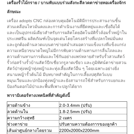
เครื่องรั้วไม้กราย / บานพับแบบร่วมสังกะสีลวดตาข่ายทอเครื่องจักร
ลักษณะ
เครื่อง adopts CNC กล่องควบคุมอัตโนมัติมีการประสานงานชิ้น
ส่วนเคลื่อนไหวมั่นคงและการดำเนินงานที่ยืดหยุ่นและเชื่อถือได้
และเป็นอุปกรณ์เดียวสำหรับการผลิตโดยอัตโนมัติรั้วล้อมรั้วหญ้าใน
ประเทศจีน
ผลิตภัณฑ์เป็นจุดเด่นโดยโครงสร้างที่แปลกใหม่มั่นคง
และถูกต้องด้านลวดแบนตาข่ายสม่ำเสมอความแข็งแรงที่แข็งแกร่ง
ความเหนียวขนาดใหญ่ไม่มีการพับความต้านทานการลื่นไถลและ
ความต้านทานการต้มและใช้กันอย่างแพร่หลายสำหรับรั้วสวนสัตว์
รั้วก่อสร้างรั้วบ้านสัตว์ปีกเชี่ยวกรูลาดเขียว และภูมิทัศน์ตาข่ายสวน
สัตว์ป่าทุ่งหญ้าทุ่งหญ้าและทุ่งเลี้ยงสัตว์อื่น ๆ โดยเฉพาะอย่างยิ่ง
สนามหญ้ารั้วต้นไม้
มีบทบาทสำคัญในการเลี้ยงปศุสัตว์แบบ
หมุนเวียนและปกป้องทุ่งหญ้าและยังสามารถใช้สำหรับการแยกและ
ป้องกันดอกไม้ป่าและพื้นที่เพาะปลูกได้ยาก
พารามิเตอร์ทางเทคนิคที่สำคัญดังนี้
สายด้านข้าง
2.0-3.4mm (ปรับ)
ลวดด้านใน
1.8-2.5mm (ปรับ)
ความกว้างสุทธิ
2 เมตร
ช่วงตาข่าย
ปรับตามความต้องการของลูกค้า
เส้นผ่าศูนย์กลางโดยรวม
2200x2000x2200mm