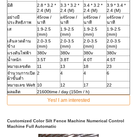
มิติ
2.8 * 3.2 *
3.3 * 3.2 *
3.4 * 3.2 *
3.9 * 3.4 *
2.4 (M)
2.4 (M)
2.4 (M)
2.4 (M)
อย่างมี
45row /
≤45row /
≤45row /
≤45row /
ประสิทธิภาพ
นาที
นาที
นาที
นาที
เส
1.9-2.5
1.9-2.5
1.9-2.5
1.9-2.5
(mm)
(mm)
(mm)
(mm)
เส้นลวดด้าน
2.0-3.5
2.0-3.5
2.0-3.5
2.0-3.5
ข้าง
(mm)
(mm)
(mm)
(mm)
แรงดันไฟฟ้า
380v
380v
380v
380v
น้ำหนัก
3.5T
3.8T
4.0T
4.5T
หมายเลขตัด
11
13
18
23
จำนวนการเปิด
2
4
4
6
ผ้าขั้นต่ำ
หมายเลข Weft
10
12
17
22
ผลผลิต
21600time / day (150m / h)
Yes! I am interested
Customized Color Silt Fence Machine Numerical Control
Machine Full Automatic