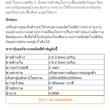
หญ้าในประเทศจีน
2. มีบทบาทสำคัญในการเลี้ยงปศุสัตว์หมุนเวียน
และปกป้องทุ่งหญ้าและยังสามารถนำมาใช้ในการแยกและป้องกัน
ดอกไม้ป่าและพื้นที่เพาะปลูกได้ยาก
ลักษณะ
เครื่องควบคุมเชิงตัวเลขใช้กล่องควบคุมอัตโนมัติการประสานงาน
ของส่วนประกอบต่างๆการเคลื่อนไหวราบรื่นการดำเนินงานมีความ
ยืดหยุ่นและเชื่อถือได้ในปัจจุบันเป็นเพียงระบบการผลิตอัตโนมัติฉัน
รัดอุปกรณ์สนามหญ้ารั้วต้นไม้
พารามิเตอร์ทางเทคนิคที่สำคัญดังนี้
สายด้านข้าง
2.0-3.4mm (ปรับ)
ลวดด้านใน
1.8-2.5mm (ปรับ)
ความกว้างสุทธิ
2 เมตร
ช่วงตาข่าย
ปรับตามความต้องการของลูกค้า
เส้นผ่าศูนย์กลางโดยรวม
2200x2000x2200mm
ความเร็วทอ
0-30times / นาที
น้ำหนักรวม
5T
อำนาจ
4.0KW
Yes! I am interested