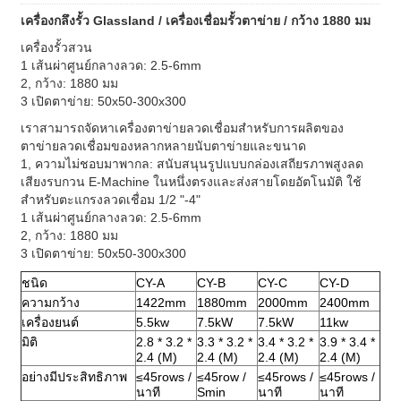
เครื่องกลึงรั้ว Glassland / เครื่องเชื่อมรั้วตาข่าย / กว้าง 1880 มม
เครื่องรั้วสวน
1 เส้นผ่าศูนย์กลางลวด: 2.5-6mm
2, กว้าง: 1880 มม
3 เปิดตาข่าย: 50x50-300x300
เราสามารถจัดหาเครื่องตาข่ายลวดเชื่อมสำหรับการผลิตของ
ตาข่ายลวดเชื่อมของหลากหลายนับตาข่ายและขนาด
1, ความไม่ชอบมาพากล: สนับสนุนรูปแบบกล่องเสถียรภาพสูงลด
เสียงรบกวน E-Machine ในหนึ่งตรงและส่งสายโดยอัตโนมัติ
ใช้
สำหรับตะแกรงลวดเชื่อม 1/2 "-4"
1 เส้นผ่าศูนย์กลางลวด: 2.5-6mm
2, กว้าง: 1880 มม
3 เปิดตาข่าย: 50x50-300x300
ชนิด
CY-A
CY-B
CY-C
CY-D
ความกว้าง
1422mm
1880mm
2000mm
2400mm
เครื่องยนต์
5.5kw
7.5kW
7.5kW
11kw
มิติ
2.8 * 3.2 *
3.3 * 3.2 *
3.4 * 3.2 *
3.9 * 3.4 *
2.4 (M)
2.4 (M)
2.4 (M)
2.4 (M)
อย่างมีประสิทธิภาพ
≤45rows /
≤45row /
≤45rows /
≤45rows /
นาที
Smin
นาที
นาที